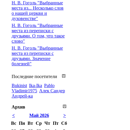
Н. В. Гоголь "Выбранные
места из... Несколько слов
о нашей церкви и
духовенстве"
Н. В. Гоголь "Выбранные
места из переписки с
друзьями. О том, что такое
слово"
Н. В. Гоголь "Выбранные
места из переписки с
друзьями. Значение
болезней"
Последние посетители
Bukinist
Ika-Ika
Pablo
Vladimir1975
Алек Сандер
Андрей-ка
Архив
<
Май 2026
>
Вс
Пн
Вт
Ср
Чт
Пт
Сб