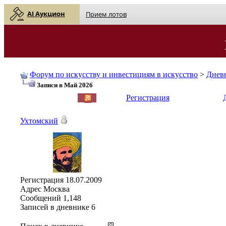
AI Аукцион
Прием лотов
Форум по искусству и инвестициям в искусство
>
Днев
Записи в Май 2026
English
| Русский
Регистрация
Ухтомский
Регистрация
18.07.2009
Адрес
Москва
Сообщений
1,148
Записей в дневнике
6