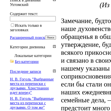
Поиск в дневнике
(Из 
Ухтомский
Содержит текст:
Замечание, будто
Искать только в
наше духовенств
заголовках
обращенья в обще
Расширенный поиск
утверждение, буд
Категории дневника
всякого прикосн
Локальные категории
и связано в свои
Без категории
нашему указаны 
Последние записи
соприкосновения
Н. В. Гоголь "Выбранные
если бы стали он
места из переписки с
друзьями. Христианин
наших ежедневны
идет вперед"
семейные дела, 
Н. В. Гоголь "Выбранные
места из переписки с
предстоит много
друзьями. О том же"