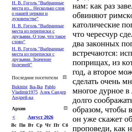
Н. В. Гоголь "Выбранные
нам: как раз зав
места из... Несколько слов
обвиняют римско
о нашей церкви и
духовенстве"
католические по
Н. В. Гоголь "Выбранные
места из переписки с
что чересчур сд
друзьями. О том, что такое
два законных по
слово"
Н. В. Гоголь "Выбранные
встречаются: исп
места из переписки с
друзьями. Значение
поприщах, из кот
болезней"
год, а второе мо
Последние посетители
сделать очень мн
Bukinist
Ika-Ika
Pablo
многое дурное в
Vladimir1975
Алек Сандер
Андрей-ка
долго соображать
образом, чтобы в
Архив
он уже скажет об
<
Август 2026
Вс
Пн
Вт
Ср
Чт
Пт
Сб
проповеди, как н