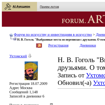
AI Аукцион
Прием лотов
Форум по искусству и инвестициям в искусство
>
Днев
Н. В. Гоголь "Выбранные места из переписки с друзьями. О то
English
| Русский
Регистрация
Дневники
Ухтомский
Н. В. Гоголь "
друзьями. О то
Запись от
Ухтом
Обновил(-а)
Ухт
Регистрация
18.07.2009
Адрес
Москва
Сообщений
1,148
Записей в дневнике
6