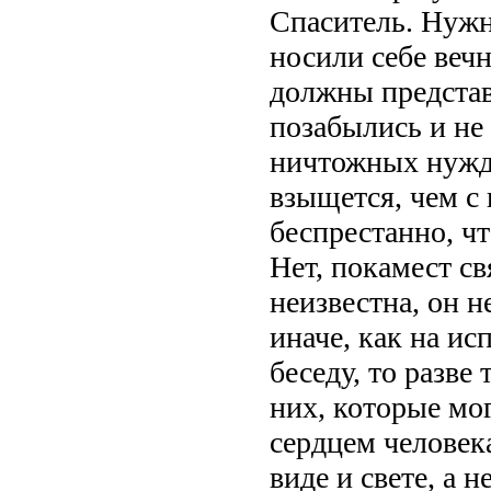
Спаситель. Нужн
носили себе веч
должны представ
позабылись и не
ничтожных нужд 
взыщется, чем с
беспрестанно, ч
Нет, покамест с
неизвестна, он н
иначе, как на ис
беседу, то разв
них, которые мо
сердцем человек
виде и свете, а 