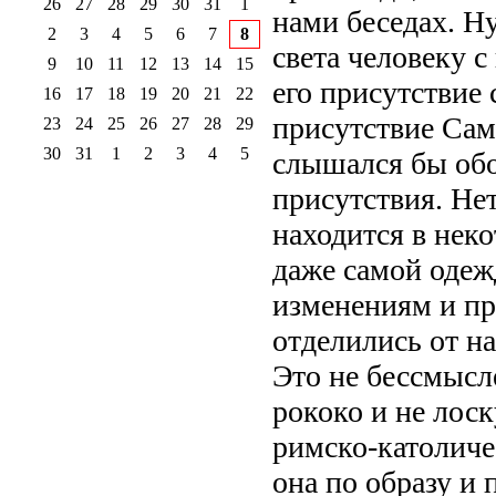
26
27
28
29
30
31
1
нами беседах. Н
2
3
4
5
6
7
8
света человеку с
9
10
11
12
13
14
15
его присутствие 
16
17
18
19
20
21
22
присутствие Сам
23
24
25
26
27
28
29
30
31
1
2
3
4
5
слышался бы обо
присутствия. Нет
находится в нек
даже самой одеж
изменениям и пр
отделились от на
Это не бессмысл
рококо и не лос
римско-католиче
она по образу и