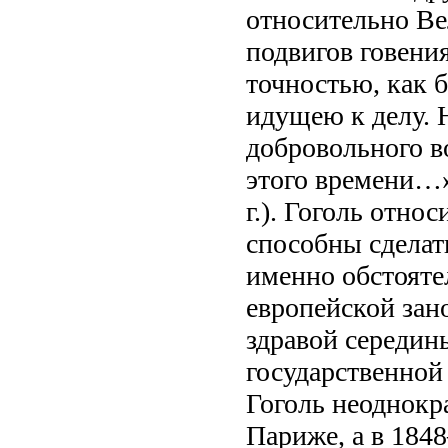
относительно Ве
подвигов говени
точностью, как 
идущею к делу. 
добровольного в
этого времени…» 
г.). Гоголь отно
способны сделат
именно обстояте
европейской зан
здравой середин
государственной
Гоголь неоднокра
Париже, а в 184