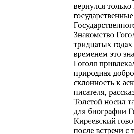
вернулся только 
государственные
Государственного
Знакомство Гого
тридцатых годах 
временем это зн
Гоголя привлека
природная добро
склонность к аск
писателя, расска
Толстой носил т
для биографии Гог
Киреевский гово
после встречи с 