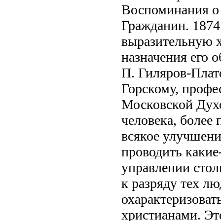
Воспоминания о 
Гражданин. 1874
выразительную х
назначения его о
П. Гиляров-Плат
Горскому, профе
Московской Духо
человека, более 
всякое улучшени
проводить какие
управлении сто
к разряду тех л
охарактеризовать
христианами. Э