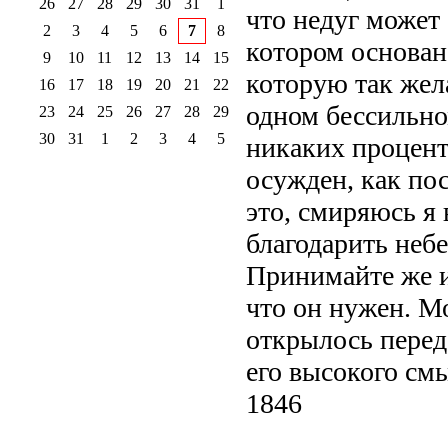
26
27
28
29
30
31
1
что недуг может 
2
3
4
5
6
7
8
котором основана
9
10
11
12
13
14
15
которую так жел
16
17
18
19
20
21
22
одном бессильном
23
24
25
26
27
28
29
30
31
1
2
3
4
5
никаких процент
осужден, как по
это, смиряюсь я 
благодарить неб
Принимайте же и
что он нужен. М
открылось перед 
его высокого см
1846