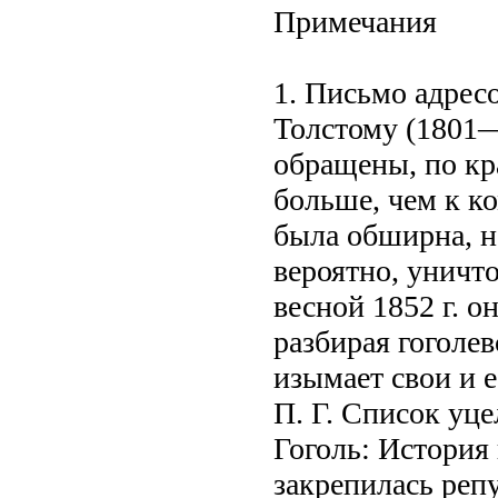
Примечания
1. Письмо адрес
Толстому (1801
обращены, по кр
больше, чем к к
была обширна, н
вероятно, уничт
весной 1852 г. о
разбирая гоголев
изымает свои и 
П. Г. Список уц
Гоголь: История 
закрепилась репу