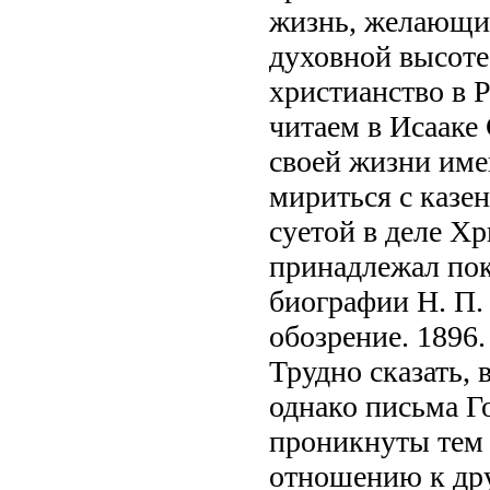
жизнь, желающие
духовной высоте
христианство в 
читаем в Исааке
своей жизни име
мириться с казе
суетой в деле Х
принадлежал по
биографии Н. П.
обозрение. 1896.
Трудно сказать, 
однако письма Г
проникнуты тем 
отношению к дру