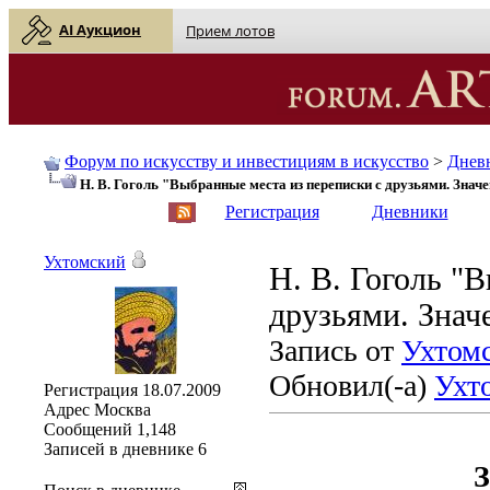
AI Аукцион
Прием лотов
Форум по искусству и инвестициям в искусство
>
Днев
Н. В. Гоголь "Выбранные места из переписки с друзьями. Значе
English
| Русский
Регистрация
Дневники
Ухтомский
Н. В. Гоголь "
друзьями. Знач
Запись от
Ухтом
Обновил(-а)
Ухт
Регистрация
18.07.2009
Адрес
Москва
Сообщений
1,148
Записей в дневнике
6