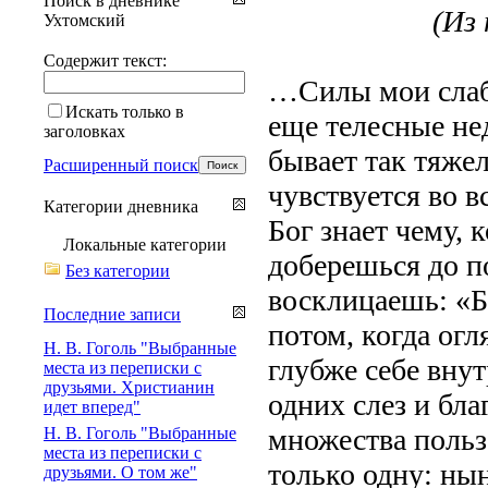
Поиск в дневнике
(Из 
Ухтомский
Содержит текст:
…Силы мои слабе
Искать только в
еще телесные не
заголовках
бывает так тяжел
Расширенный поиск
чувствуется во в
Категории дневника
Бог знает чему, 
Локальные категории
доберешься до п
Без категории
восклицаешь: «Б
Последние записи
потом, когда ог
Н. В. Гоголь "Выбранные
глубже себе вну
места из переписки с
друзьями. Христианин
одних слез и бла
идет вперед"
множества польз,
Н. В. Гоголь "Выбранные
места из переписки с
только одну: нын
друзьями. О том же"