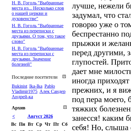
Н. В. Гоголь "Выбранные
лучше, нежели бы
места из... Несколько слов
задумал, что ста
о нашей церкви и
духовенстве"
говорю уже о том
Н. В. Гоголь "Выбранные
места из переписки с
беспрестанно под
друзьями. О том, что такое
прыжки и желань
слово"
Н. В. Гоголь "Выбранные
перед другими, 
места из переписки с
друзьями. Значение
глупостей. Прит
болезней"
дает мне милость
Последние посетители
иногда приходят
Bukinist
Ika-Ika
Pablo
прежних, и я виж
Vladimir1975
Алек Сандер
Андрей-ка
под пера моего, 
тяжких болезненн
Архив
занесся! каким 
<
Август 2026
Вс
Пн
Вт
Ср
Чт
Пт
Сб
себя! Но, слыша