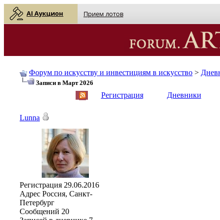
AI Аукцион
Прием лотов
Форум по искусству и инвестициям в искусство
>
Днев
Записи в Март 2026
English
| Русский
Регистрация
Дневники
Lunna
Регистрация
29.06.2016
Адрес
Россия, Санкт-
Петербург
Сообщений
20