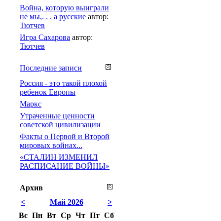
Война, которую выиграли
не мы,. . . а русские
автор:
Тютчев
Игра Сахарова
автор:
Тютчев
Последние записи
Россия - это такой плохой
ребенок Европы
Маркс
Утраченные ценности
советской цивилизации
Факты о Первой и Второй
мировых войнах...
«СТАЛИН ИЗМЕНИЛ
РАСПИСАНИЕ ВОЙНЫ»
Архив
<
Май 2026
>
Вс
Пн
Вт
Ср
Чт
Пт
Сб