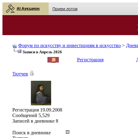
AI Аукцион
Прием лотов
Форум по искусству и инвестициям в искусство
>
Днев
Записи в Апрель 2026
English
| Русский
Регистрация
Тютчев
Регистрация
19.09.2008
Сообщений
5,529
Записей в дневнике
8
Поиск в дневнике