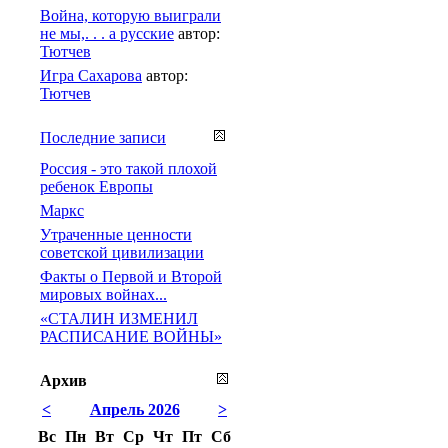
Война, которую выиграли
не мы,. . . а русские
автор:
Тютчев
Игра Сахарова
автор:
Тютчев
Последние записи
Россия - это такой плохой
ребенок Европы
Маркс
Утраченные ценности
советской цивилизации
Факты о Первой и Второй
мировых войнах...
«СТАЛИН ИЗМЕНИЛ
РАСПИСАНИЕ ВОЙНЫ»
Архив
<
Апрель 2026
>
Вс
Пн
Вт
Ср
Чт
Пт
Сб