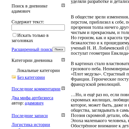
уделяли разработке и детали
Поиск в дневнике
адамович
В обществе зрели изменения.
Содержит текст:
перстом, приблизил к себе, 
презрения толпа ничего дру
чистым и прекрасным, и толь
Искать только в
Но героизм, как и красота тр
заголовках
безжалостно и к прошедшему 
ученый Н. И. Лобачевский (1
Расширенный поиск
постулат геометрии Евклида
Категории дневника
В картинах стало властвоват
грозового неба. Неимоверны
Локальные категории
«Плот медузы». Страстный п
Без категории
Франции. Героические поступ
французской революций.
Последние комментарии
…Но, и ещё раз но, если по
Два мифа артбизнеса
скромных жилищах, любящих 
автор:
адамович
которое, может быть, даже 
общества, заглядывать в сам
Поэзия скромной детали, обы
Последние записи
Эпоха маленького человека, 
Логистика истории
Обострённое внимание к дет