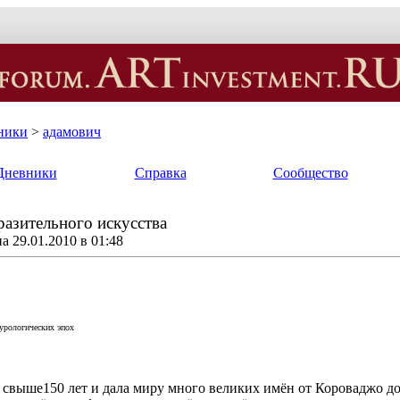
ники
>
адамович
Дневники
Справка
Сообщество
разительного искусства
 29.01.2010 в 01:48
урологических эпох
а свыше150 лет и дала миру много великих имён от Короваджо д