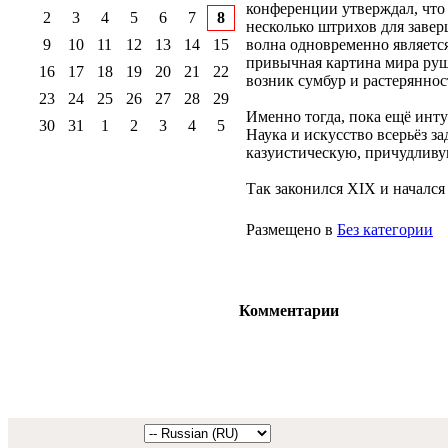
конференции утверждал, что 
2
3
4
5
6
7
8
несколько штрихов для завер
9
10
11
12
13
14
15
волна одновременно является
привычная картина мира руш
16
17
18
19
20
21
22
возник сумбур и растеряннос
23
24
25
26
27
28
29
Именно тогда, пока ещё интуи
30
31
1
2
3
4
5
Наука и искусство всерьёз з
казуистическую, причудливу
Так законился XIX и начался 
Размещено в
Без категории
Комментарии