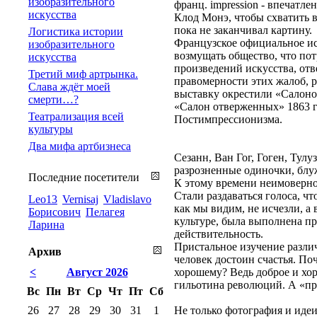
изобразительного
франц. impression - впечатлен
искусства
Клод Монэ, чтобы схватить в
пока не заканчивал картину.
Логистика истории
Французское официальное иск
изобразительного
возмущать общество, что по
искусства
произведений искусства, от
Третий миф артрынка.
правомерности этих жалоб, 
Слава ждёт моей
выставку окрестили «Салоном
смерти…?
«Салон отверженных» 1863 г
Театрализация всей
Постимпрессионизма.
культуры
Два мифа артбизнеса
Сезанн, Ван Гог, Гоген, Ту
разрозненные одиночки, блу
Последние посетители
К этому времени неимоверно 
Стали раздаваться голоса, ч
Leo13
Vernisaj
Vladislavo
как мы видим, не исчезли, а
Борисович
Пелагея
культуре, была выполнена пр
Ларина
действительность.
Пристальное изучение различ
Архив
человек достоин счастья. По
<
Август 2026
хорошему? Ведь доброе и хор
гильотина революций. А «при
Вс
Пн
Вт
Ср
Чт
Пт
Сб
26
27
28
29
30
31
1
Не только фотография и иде