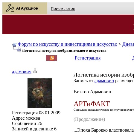
AI Аукцион
Прием лотов
Форум по искусству и инвестициям в искусство
>
Днев
Логистика истории изобразительного искусства
English
| Русский
Регистрация
адамович
Логистика истории изоб
Запись от
адамович
размещена
Виктор Адамович
АРТиФАКТ
Социально-психологические конструкции культ
Регистрация
08.01.2009
Адрес
москва
(Продолжение)
Сообщений
26
Записей в дневнике
6
...Эпоха Барокко властвовал