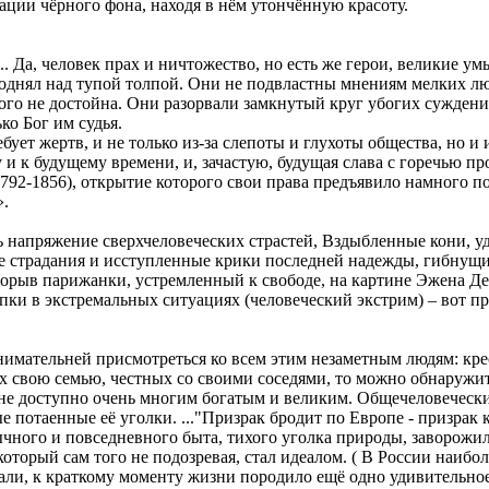
зации чёрного фона, находя в нём утончённую красоту.
.. Да, человек прах и ничтожество, но есть же герои, великие у
поднял над тупой толпой. Они не подвластны мнениям мелких л
гого не достойна. Они разорвали замкнутый круг убогих сужден
ко Бог им судья.
ебует жертв, и не только из-за слепоты и глухоты общества, но 
и к будущему времени, и, зачастую, будущая слава с горечью п
792-1856), открытие которого свои права предъявило намного по
».
ь напряжение сверхчеловеческих страстей, Вздыбленные кони, у
е страдания и исступленные крики последней надежды, гибнущи
орыв парижанки, устремленный к свободе, на картине Эжена Де
ки в экстремальных ситуациях (человеческий экстрим) – вот п
внимательней присмотреться ко всем этим незаметным людям: кр
свою семью, честных со своими соседями, то можно обнаружить 
и не доступно очень многим богатым и великим. Общечеловечес
ые потаенные её уголки. ..."Призрак бродит по Европе - призрак
чного и повседневного быта, тихого уголка природы, заворожила
который сам того не подозревая, стал идеалом. ( В России наиб
али, к краткому моменту жизни породило ещё одно удивительно