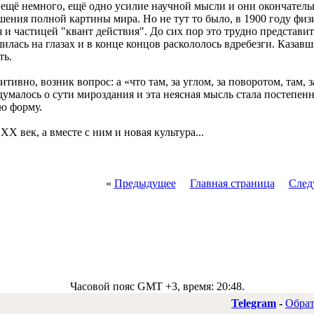
ещё немного, ещё одно усилие научной мысли и они окончательн
шения полной картины мира. Но не тут то было, в 1900 году фи
 и частицей "квант действия". До сих пор это трудно представит
илась на глазах и в конце концов раскололось вдребезги. Каза
ть.
тивно, возник вопрос: а «что там, за углом, за поворотом, там,
адумалось о сути мироздания и эта неясная мысль стала постепен
ю форму.
XX век, а вместе с ним и новая культура...
«
Предыдущее
Главная страница
След
Часовой пояс GMT +3, время:
20:48
.
Telegram
-
Обрат