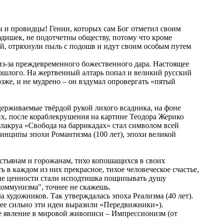
мы и провидцы! Гении, которых сам Бог отметил своим
юдишек, не подотчетны обществу, потому что кроме
ий, отряхнули пыль с подошв и идут своим особым путем
и из-за преждевременного божественного дара. Настоящее
рошлого. На жертвенный алтарь попал и великий русский
зже, и не мудрено – он вздумал опровергать «пятый
держиваемые твёрдой рукой лихого всадника, на фоне
х, после кораблекрушения на картине Теодора Жерико
лакруа «Свобода на баррикадах» стал символом всей
ринципы эпохи Романтизма (100 лет), эпохи великой
естьянам и горожанам, тихо копошащихся в своих
в каждом из них прекрасное, тихое человеческое счастье,
кие ценности стали исподтишка пощипывать душу
 коммунизма", точнее не скажешь.
 художников. Так утверждалась эпоха Реализма (40 лет).
олее сильно эти идеи выразили «Передвижники»).
е явление в мировой живописи – Импрессионизм (от