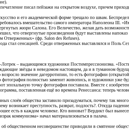
ие).
печатление писал пейзажи на открытом воздухе, причем приходил
усство и его академической форме трещало по швам. Беспредел
требовалось вмешательство самого императора Наполеона III. 
вергнутых жюри Салона. Его Величество, желая дать возможнос
решил, что отвергнутые произведения будут выставлены напока
 Отверженных» (фр. Salon des Refuses).
ода стал сенсацией. Среди отверженных выставлялся и Поль Се
луз-Лотрек – выдающимся художники Постимпрессионизма. «Пост
ждающие звёзды в неведомом настоящем, да и в туманном будущ
возросло значение дагерротипии, то есть фотографии (открытой 
то фотография полностью заменит живопись, и художники уже буд
 вот эпохальную точку фотография поставила. Вместе с изобрет
ограмма, поставленная ещё во времена Ренессанса: теперь чело
ных слоёв общества заставило призадуматься, почему так много
чему возникает преступность, разврат, подлость?. Откуда падени
ошее есть в каждом человеке. Кто виноват? Вердикт был вынесе
зрак коммунизма» начал материализоваться в палача.
и об общественном несовершенстве приводили в смятение общест