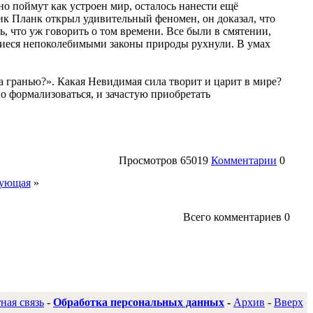
о поймут как устроен мир, осталось нанести ещё
зик Планк открыл удивительный феномен, он доказал, что
ь, что уж говорить о том времени. Все были в смятении,
вшиеся непоколебимыми законы природы рухнули. В умах
 за гранью?». Какая Невидимая сила творит и царит в мире?
но формализоваться, и зачастую приобретать
Просмотров
65019
Комментарии
0
ующая
»
Всего комментариев
0
ная связь
-
Обработка персональных данных
-
Архив
-
Вверх