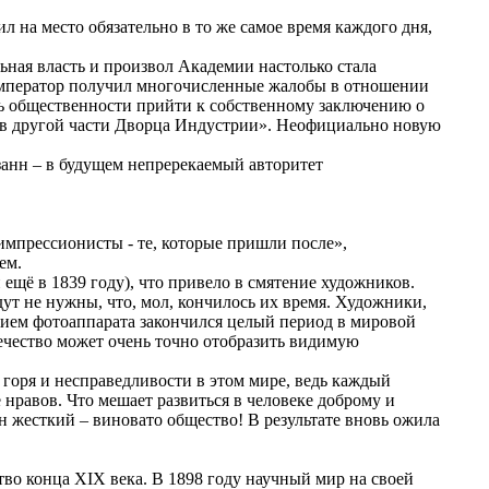
 на место обязательно в то же самое время каждого дня,
ьная власть и произвол Академии настолько стала
«Император получил многочисленные жалобы в отношении
ть общественности прийти к собственному заключению о
з в другой части Дворца Индустрии». Неофициально новую
занн – в будущем непререкаемый авторитет
импрессионисты - те, которые пришли после»,
ем.
ещё в 1839 году), что привело в смятение художников.
ут не нужны, что, мол, кончилось их время. Художники,
ением фотоаппарата закончился целый период в мировой
вечество может очень точно отобразить видимую
 горя и несправедливости в этом мире, ведь каждый
е нравов. Что мешает развиться в человеке доброму и
н жесткий – виновато общество! В результате вновь ожила
во конца XIX века. В 1898 году научный мир на своей