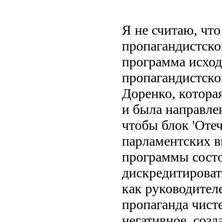
Я не считаю, чт
пропагандистско
программа исход
пропагандистско
Доренко, котора
и была направлен
чтобы блок 'Отеч
парламентских в
программы состо
дискредитирова
как руководителе
пропаганда чист
негативное, созд