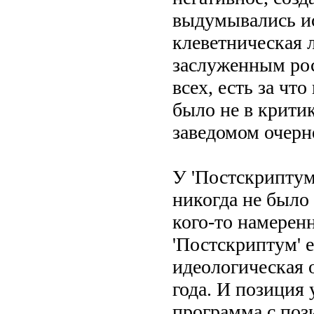
выдумывались ист
клеветническая 
заслуженным рос
всех, есть за чт
было не в критик
заведомом очерн
У 'Постскриптума
никогда не было 
кого-то намерен
'Постскриптум' е
идеологическая 
года. И позиция 
программа с поз