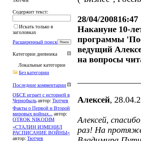
Тютчев
Содержит текст:
28/04/200816:47
Искать только в
Накануне 10-ле
заголовках
программы 'Пос
Расширенный поиск
ведущий Алекс
Категории дневника
на вопросы чи
Локальные категории
Без категории
______________
Последние комментарии
ОБСЕ играет с историей в
Алексей
, 28.04.
Чернобыль
автор:
Тютчев
Факты о Первой и Второй
мировых войнах...
автор:
Алексей, спасиб
OTROK NIKODIM
«СТАЛИН ИЗМЕНИЛ
раз! На протяже
РАСПИСАНИЕ ВОЙНЫ»
Владимира Пути
автор:
Тютчев