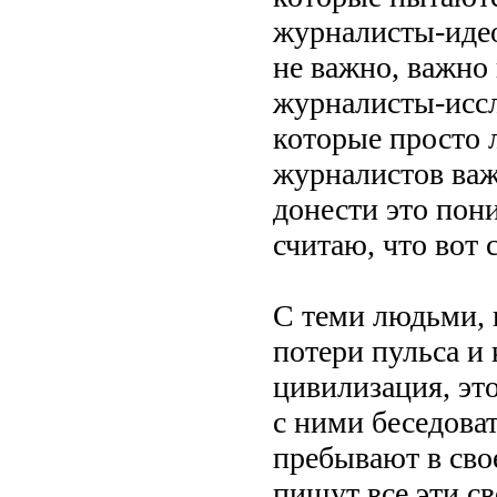
журналисты-идеол
не важно, важно
журналисты-иссл
которые просто 
журналистов важ
донести это пон
считаю, что вот 
С теми людьми, 
потери пульса и
цивилизация, эт
с ними беседова
пребывают в св
пишут все эти с