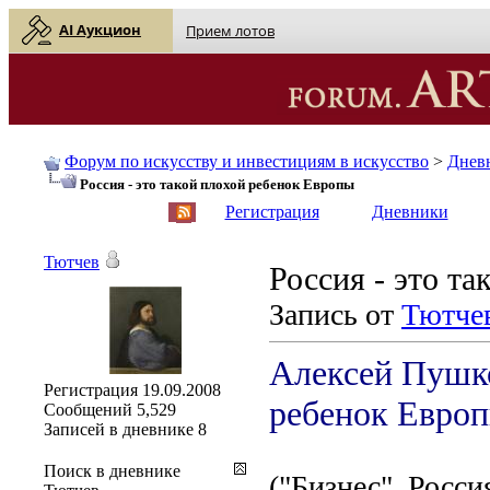
AI Аукцион
Прием лотов
Форум по искусству и инвестициям в искусство
>
Днев
Россия - это такой плохой ребенок Европы
English
| Русский
Регистрация
Дневники
Тютчев
Россия - это т
Запись от
Тютче
Алексей Пушко
Регистрация
19.09.2008
ребенок Евро
Сообщений
5,529
Записей в дневнике
8
Поиск в дневнике
("Бизнес", Росси