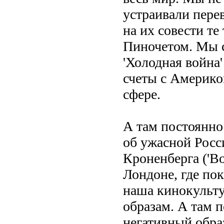
устраивали пере
на их совести т
Пиночетом. Мы с
'Холодная война
счеты с Америко
сфере.
А там постоянно
об ужасной Росс
Кроненберга ('В
Лондоне, где по
наша кинокульту
образам. А там 
негативный обра