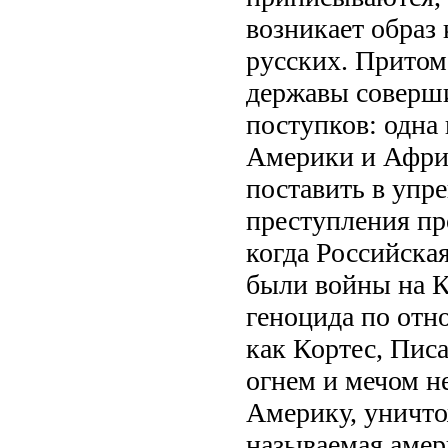
возникает образ
русских. Притом
державы соверш
поступков: одна
Америки и Африк
поставить в упр
преступления пр
когда Российска
были войны на К
геноцида по отн
как Кортес, Пис
огнем и мечом н
Америку, уничто
называемая амер