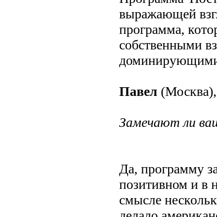
выражающей взгл
программа, кото
собственными вз
доминирующими
Павел
(Москва),
Замечают ли ваш
Да, программу за
позитивном и в 
смысле нескольк
делало американ