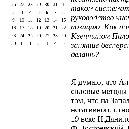
26
27
28
29
30
31
1
таком системати
2
3
4
5
6
7
8
руководство чис
9
10
11
12
13
14
15
позицию. Как по
16
17
18
19
20
21
22
Квентином Пилом
23
24
25
26
27
28
29
занятие бесперс
30
31
1
2
3
4
5
делать?
Я думаю, что Ал
силовые методы 
том, что на Запа
негативного отн
19 веке Н.Данил
Ф.Достоевский. 