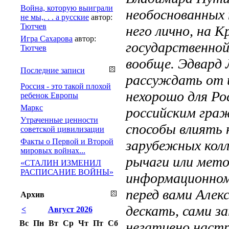
Война, которую выиграли
необоснованных
не мы,. . . а русские
автор:
Тютчев
него лично, на 
Игра Сахарова
автор:
государственной
Тютчев
вообще. Эдвард 
Последние записи
рассуждать от и
Россия - это такой плохой
нехорошо для Рос
ребенок Европы
Маркс
российским гра
Утраченные ценности
способы влиять 
советской цивилизации
Факты о Первой и Второй
зарубежных колл
мировых войнах...
рычаги или мето
«СТАЛИН ИЗМЕНИЛ
РАСПИСАНИЕ ВОЙНЫ»
информационном
перед вами Алек
Архив
дескать, сами 
<
Август 2026
Вс
Пн
Вт
Ср
Чт
Пт
Сб
негативно настр