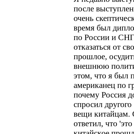
после выступлен
очень скептичес
время был дипло
по России и СНГ
отказаться от св
прошлое, осудит
внешнюю политик
этом, что я был 
американец по гр
почему Россия до
спросил другого
вещи китайцам. О
ответил, что 'эт
китайское прошло