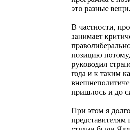
это разные вещи
В частности, пр
занимает крити
праволиберально
позицию потому,
руководил стран
года и к таким 
внешнеполитиче
пришлось и до с
При этом я долго
представителям 
студии были Явл