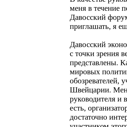
меня в течение 
Давосский форум
приглашать, я е
Давосский эконо
с точки зрения в
представлены. К
мировых политик
обозревателей, у
Швейцарии. Меня
руководителя и 
есть, организато
достаточно инте
участником этог