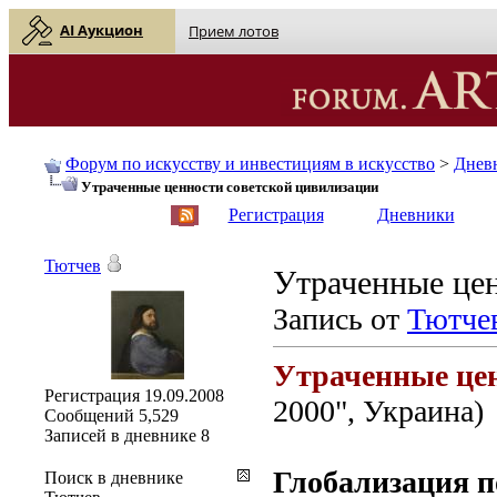
AI Аукцион
Прием лотов
Форум по искусству и инвестициям в искусство
>
Днев
Утраченные ценности советской цивилизации
English
| Русский
Регистрация
Дневники
Тютчев
Утраченные цен
Запись от
Тютче
Утраченные цен
Регистрация
19.09.2008
2000", Украина)
Сообщений
5,529
Записей в дневнике
8
Глобализация п
Поиск в дневнике