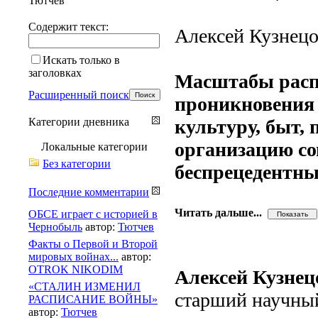
Тютчев
Содержит текст:
Алексей Кузнецо
Искать только в
заголовках
Масштабы расп
Расширенный поиск
проникновения 
Категории дневника
культуру, быт,
организацию с
Локальные категории
Без категории
беспрецедентны
Последние комментарии
Читать дальше...
ОБСЕ играет с историей в
Чернобыль
автор:
Тютчев
Факты о Первой и Второй
мировых войнах...
автор:
OTROK NIKODIM
Алексей Кузнец
«СТАЛИН ИЗМЕНИЛ
старший научны
РАСПИСАНИЕ ВОЙНЫ»
автор:
Тютчев