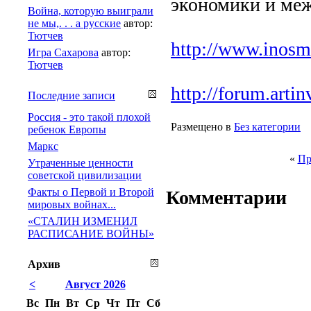
экономики и ме
Война, которую выиграли
не мы,. . . а русские
автор:
Тютчев
http://www.inosmi
Игра Сахарова
автор:
Тютчев
http://forum.arti
Последние записи
Россия - это такой плохой
Размещено в
Без категории
ребенок Европы
Маркс
«
Пр
Утраченные ценности
советской цивилизации
Факты о Первой и Второй
Комментарии
мировых войнах...
«СТАЛИН ИЗМЕНИЛ
РАСПИСАНИЕ ВОЙНЫ»
Архив
<
Август 2026
Вс
Пн
Вт
Ср
Чт
Пт
Сб