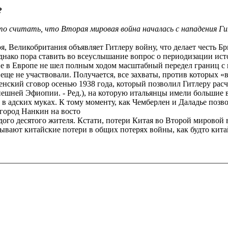
?
то считать, что Вторая мировая война началась с нападения Гит
ября, Великобритания объявляет Гитлеру войну, что делает честь 
Однако пора ставить во всеуслышание вопрос о периодизации ис
зве в Европе не шел полным ходом масштабный передел границ с
ще не участвовали. Получается, все захваты, против которых «в
ский сговор осенью 1938 года, который позволил Гитлеру расч
шней Эфиопии. - Ред.), на которую итальянцы имели большие 
 адских муках. К тому моменту, как Чемберлен и Даладье позв
 город Нанкин на восто
дого десятого жителя. Кстати, потери Китая во Второй мировой
тывают китайские потери в общих потерях войны, как будто кит