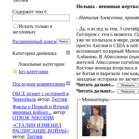
Тютчев
Польша - невинная жертва
Содержит текст:
- Наталия Алексеевна, приня
Искать только в
- Да, и вслед за тем, 3 сент
заголовках
Гитлером с этого момента. 
уже не полыхала в мире, ра
Расширенный поиск
просто Англия и США в ней е
вспоминает позорный Мюнхен
Категории дневника
Албанию. В Абиссинии (ныне
жителей Абиссинии погибли в
Локальные категории
Востоке японцы вторглись в
Без категории
ке Китая и вырезали там каж
западные историки не засчи
Последние комментарии
Читать дальше...
Читать дальше...
ОБСЕ играет с историей в
Чернобыль
автор:
Тютчев
Миниатюры
Факты о Первой и Второй
мировых войнах...
автор:
OTROK NIKODIM
«СТАЛИН ИЗМЕНИЛ
РАСПИСАНИЕ ВОЙНЫ»
автор:
Тютчев