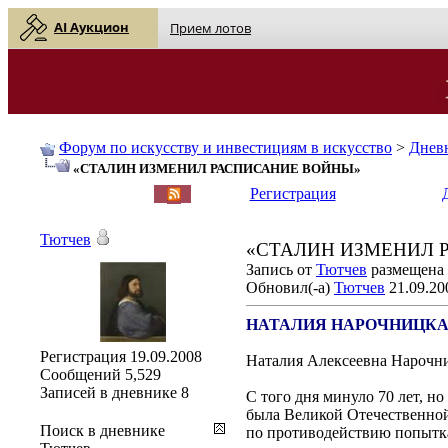
AI Аукцион
Прием лотов
Форум по искусству и инвестициям в искусство
>
Днев
«СТАЛИН ИЗМЕНИЛ РАСПИСАНИЕ ВОЙНЫ»
English
| Русский
Регистрация
Тютчев
«СТАЛИН ИЗМЕНИЛ 
Запись от
Тютчев
размещена 2
Обновил(-а)
Тютчев
21.09.20
НАТАЛИЯ НАРОЧНИЦКА
Регистрация
19.09.2008
Наталия Алексеевна Нарочн
Сообщений
5,529
Записей в дневнике
8
С того дня минуло 70 лет, н
была Великой Отечественной
Поиск в дневнике
по противодействию попытка