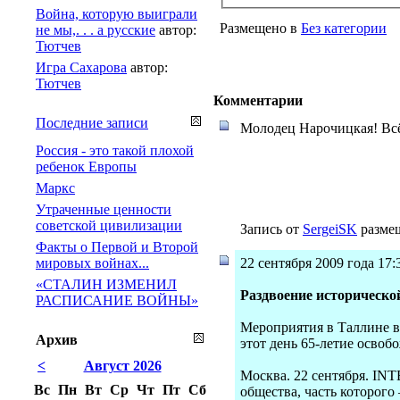
Война, которую выиграли
Размещено в
Без категории
не мы,. . . а русские
автор:
Тютчев
Игра Сахарова
автор:
Тютчев
Комментарии
Последние записи
Молодец Нарочицкая! Всё 
Россия - это такой плохой
ребенок Европы
Маркс
Утраченные ценности
советской цивилизации
Запись от
SergeiSK
размещ
Факты о Первой и Второй
22 сентября 2009 года 17:
мировых войнах...
«СТАЛИН ИЗМЕНИЛ
Раздвоение историческо
РАСПИСАНИЕ ВОЙНЫ»
Мероприятия в Таллине в
Архив
этот день 65-летие освоб
<
Август 2026
Москва. 22 сентября. IN
Вс
Пн
Вт
Ср
Чт
Пт
Сб
общества, часть которого