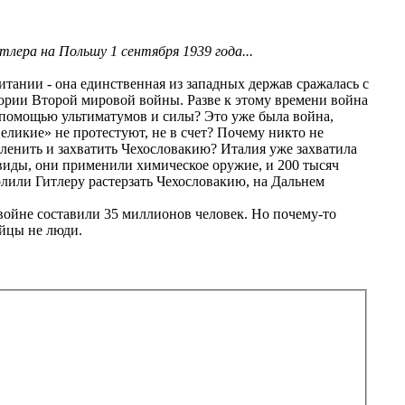
лера на Польшу 1 сентября 1939 года...
Британии - она единственная из западных держав сражалась с
тории Второй мировой войны. Разве к этому времени война
 помощью ультиматумов и силы? Это уже была война,
еликие» не протестуют, не в счет? Почему никто не
ленить и захватить Чехословакию? Италия уже захватила
виды, они применили химическое оружие, и 200 тысяч
олили Гитлеру растерзать Чехословакию, на Дальнем
 войне составили 35 миллионов человек. Но почему-то
айцы не люди.