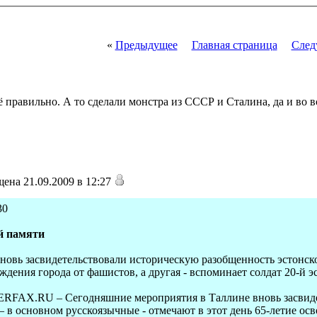
«
Предыдущее
Главная страница
След
правильно. А то сделали монстра из СССР и Сталина, да и во вс
ена 21.09.2009 в 12:27
30
й памяти
новь засвидетельствовали историческую разобщенность эстонско
ождения города от фашистов, а другая - вспоминает солдат 20-й 
TERFAX.RU – Сегодняшние мероприятия в Таллине вновь засвид
 – в основном русскоязычные - отмечают в этот день 65-летие о