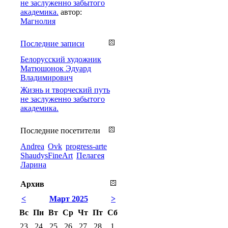
не заслуженно забытого
академика.
автор:
Магнолия
Последние записи
Белорусский художник
Матюшонок Эдуард
Владимирович
Жизнь и творческий путь
не заслуженно забытого
академика.
Последние посетители
Andrea
Ovk
progress-arte
ShaudysFineArt
Пелагея
Ларина
Архив
<
Март 2025
>
Вс
Пн
Вт
Ср
Чт
Пт
Сб
23
24
25
26
27
28
1