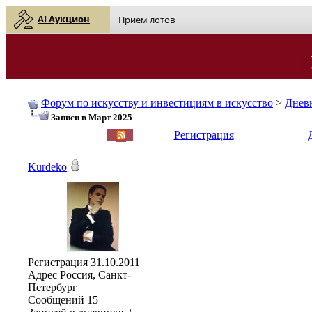
AI Аукцион
Прием лотов
Форум по искусству и инвестициям в искусство
>
Днев
Записи в Март 2025
English
| Русский
Регистрация
Kurdeko
Регистрация
31.10.2011
Адрес
Россия, Санкт-
Петербург
Сообщений
15