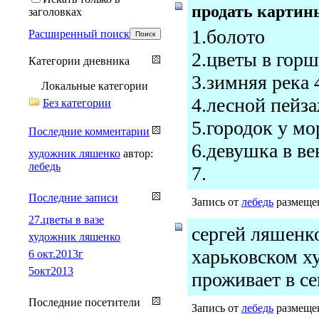
продать картин
заголовках
1.болото
Расширенный поиск
2.цветы в горш
Категории дневника
3.зимняя река 
Локальные категории
4.лесной пейза
Без категории
5.городок у мо
Последние комментарии
6.девушка в в
художник ляшенко
автор:
лебедь
7.
Последние записи
Запись от
лебедь
размещен
27.цветы в вазе
сергей ляшенко
художник ляшенко
харьковском х
6 окт.2013г
5окт2013
проживает в се
Последние посетители
Запись от
лебедь
размещен