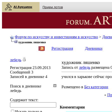
AI Аукцион
Прием лотов
Форум по искусству и инвестициям в искусство
>
Днев
художник ляшенко
English
| Русский
Регистрация
Дневники
лебедь
художник ляшенко
Запись от
лебедь
размещена 0
Регистрация
23.09.2013
Сообщений
3
Записей в дневнике
4
учился в харькове сейчас пр
Поиск в дневнике
Размещено в
Без категории
лебедь
«
Пр
Содержит текст:
Комментарии
Искать только в